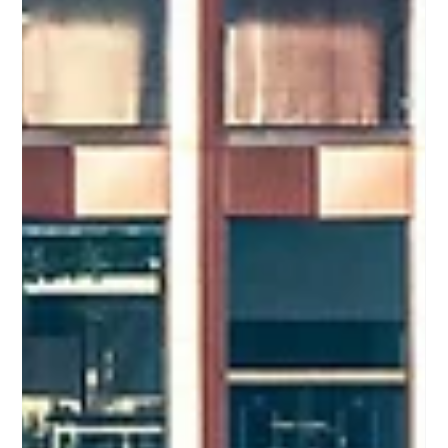
12 juil.
7 min de lecture
Nouvelles
Deals Private Equity 2026 : L'offre d'Apollo à 7,6
Mds$ sur easyJet, Warburg mise 7 Mds$ sur
PANTHERx et les opérations clés de la semaine
Apollo Global Management bouleverse l'OPA sur easyJet
avec une contre-offre de 5,7 milliards de livres, Warburg
Pincus conclut un deal de 7 milliards de dollars dans la
pharmacie spécialisée, et KKR déploie 4,2 milliards dans les
énergies propres. Notre revue hebdomadaire des deals
private equity 2026 pour les CGP et family offices.