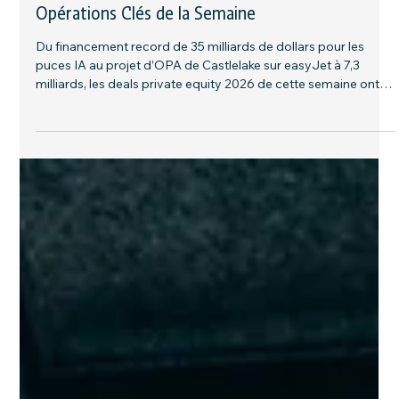
19 juil.
9 min de lecture
Nouvelles
Deals Private Equity 2026 : Financement IA de
35 Mds$, OPA easyJet à 7,3 Mds$ et les
Opérations Clés de la Semaine
Du financement record de 35 milliards de dollars pour les
puces IA au projet d’OPA de Castlelake sur easyJet à 7,3
milliards, les deals private equity 2026 de cette semaine ont
redistribué les cartes pour les allocataires et les LPs.