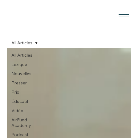
All Articles
All Articles
Lexique
Nouvelles
Presser
Prix
Éducatif
Vidéo
AirFund
Academy
Podcast